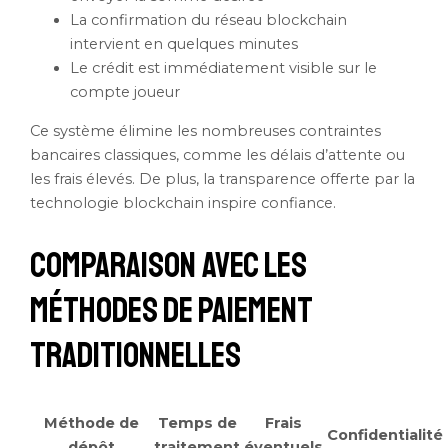
La confirmation du réseau blockchain
intervient en quelques minutes
Le crédit est immédiatement visible sur le
compte joueur
Ce système élimine les nombreuses contraintes
bancaires classiques, comme les délais d’attente ou
les frais élevés. De plus, la transparence offerte par la
technologie blockchain inspire confiance.
Comparaison avec les
méthodes de paiement
traditionnelles
Méthode de
Temps de
Frais
Confidentialité
dépôt
traitement
éventuels