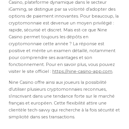
Casino, plateforme dynamique dans le secteur
iGaming, se distingue par sa volonté d’adopter des
options de paiement innovantes. Pour beaucoup, la
cryptomonnaie est devenue un moyen privilégié :
rapide, sécurisé et discret. Mais est-ce que Nine
Casino permet toujours les dépôts en
cryptomonnaie cette année ? La réponse est
positive et mérite un examen détaillé, notamment
pour comprendre ses avantages et son
fonctionnement. Pour en savoir plus, vous pouvez
visiter le site officiel :
https://nine-casino-app.com
.
Nine Casino offre ainsi aux joueurs la possibilité
d’utiliser plusieurs cryptomonnaies reconnues,
s’inscrivant dans une tendance forte sur le marché
français et européen. Cette flexibilité attire une
clientèle tech-savvy qui recherche à la fois sécurité et
simplicité dans ses transactions.