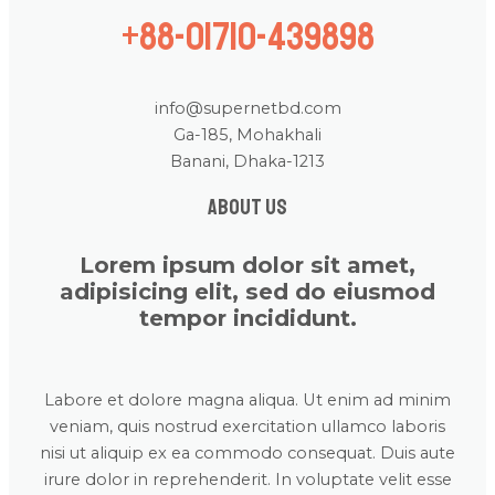
+88-01710-439898
info@supernetbd.com
Ga-185, Mohakhali
Banani, Dhaka-1213
About us
Lorem ipsum dolor sit amet,
adipisicing elit, sed do eiusmod
tempor incididunt.
Labore et dolore magna aliqua. Ut enim ad minim
veniam, quis nostrud exercitation ullamco laboris
nisi ut aliquip ex ea commodo consequat. Duis aute
irure dolor in reprehenderit. In voluptate velit esse