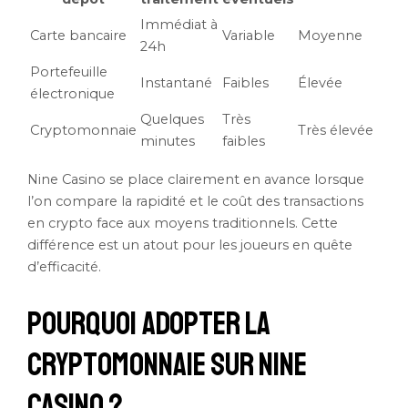
Immédiat à
Carte bancaire
Variable
Moyenne
24h
Portefeuille
Instantané
Faibles
Élevée
électronique
Quelques
Très
Cryptomonnaie
Très élevée
minutes
faibles
Nine Casino se place clairement en avance lorsque
l’on compare la rapidité et le coût des transactions
en crypto face aux moyens traditionnels. Cette
différence est un atout pour les joueurs en quête
d’efficacité.
Pourquoi adopter la
cryptomonnaie sur Nine
Casino ?