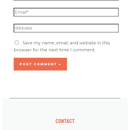
Save my name, email, and website in this
browser for the next time I comment.
Contact