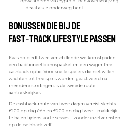
opwaarderen via crypto of bankoverschrijving
—ideaal als je onderweg bent.
Bonussen Die Bij de
Fast‑Track Lifestyle Passen
Kaasino biedt twee verschillende welkomstpaden:
een traditioneel bonuspakket en een wager‑free
cashback‑optie. Voor snelle spelers die niet willen
wachten tot free spins worden geactiveerd na
meerdere stortingen, is de tweede route
aantrekkelijker.
De cashback‑route van twee dagen vereist slechts
€100 op dag één en €200 op dag twee—makkelijk
te halen tijdens korte sessies—zonder inzetvereisten
op de cashback zelf.