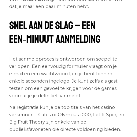
dat je maar een paar minuten hebt.
Snel Aan de Slag – Een
Een‑Minuut Aanmelding
Het aanmeldproces is ontworpen om soepel te
verlopen. Een eenvoudig formulier vraagt om je
e‑mail en een wachtwoord, en je bent binnen
enkele seconden ingelogd. Je kunt zelfs als gast
testen om een gevoel te krijgen voor de games
voordat je je definitief aanmeldt.
Na registratie kun je de top titels van het casino
verkennen—Gates of Olympus 1000, Let It Spin, en
Big Fruit Theory zijn enkele van de
publieksfavorieten die directe voldoening bieden.