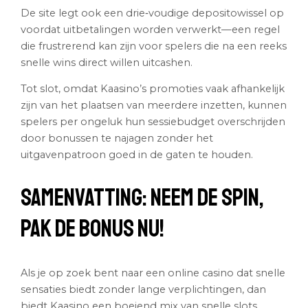
De site legt ook een drie‑voudige depositowissel op
voordat uitbetalingen worden verwerkt—een regel
die frustrerend kan zijn voor spelers die na een reeks
snelle wins direct willen uitcashen.
Tot slot, omdat Kaasino’s promoties vaak afhankelijk
zijn van het plaatsen van meerdere inzetten, kunnen
spelers per ongeluk hun sessiebudget overschrijden
door bonussen te najagen zonder het
uitgavenpatroon goed in de gaten te houden.
Samenvatting: Neem de Spin,
Pak de Bonus Nu!
Als je op zoek bent naar een online casino dat snelle
sensaties biedt zonder lange verplichtingen, dan
biedt Kaasino een boeiend mix van snelle slots,