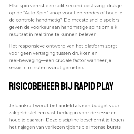
Elke spin vereist een split‑second beslissing: druk je
op de “Auto Spin” knop voor tien rondes of houd je
de controle handmatig? De meeste snelle spelers
geven de voorkeur aan handmatige spins om elk
resultaat in real time te kunnen beleven.
Het responsieve ontwerp van het platform zorgt
voor geen vertraging tussen drukken en
reel‑beweging—een cruciale factor wanneer je
sessie in minuten wordt gemeten.
Risicobeheer bij Rapid Play
Je bankroll wordt behandeld als een budget voor
zakgeld: stel een vast bedrag in voor de sessie en
houd je daaraan. Deze discipline beschermt je tegen
het najagen van verliezen tijdens die intense bursts.