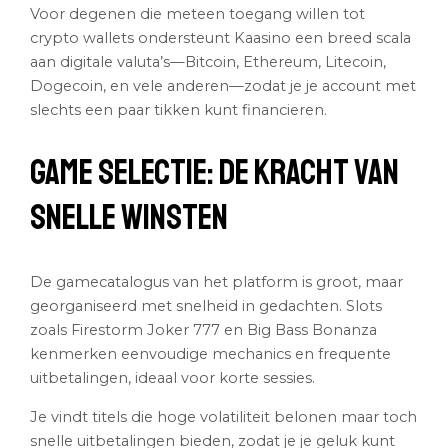
Voor degenen die meteen toegang willen tot
crypto wallets ondersteunt Kaasino een breed scala
aan digitale valuta’s—Bitcoin, Ethereum, Litecoin,
Dogecoin, en vele anderen—zodat je je account met
slechts een paar tikken kunt financieren.
Game Selectie: De Kracht van
Snelle Winsten
De gamecatalogus van het platform is groot, maar
georganiseerd met snelheid in gedachten. Slots
zoals Firestorm Joker 777 en Big Bass Bonanza
kenmerken eenvoudige mechanics en frequente
uitbetalingen, ideaal voor korte sessies.
Je vindt titels die hoge volatiliteit belonen maar toch
snelle uitbetalingen bieden, zodat je je geluk kunt