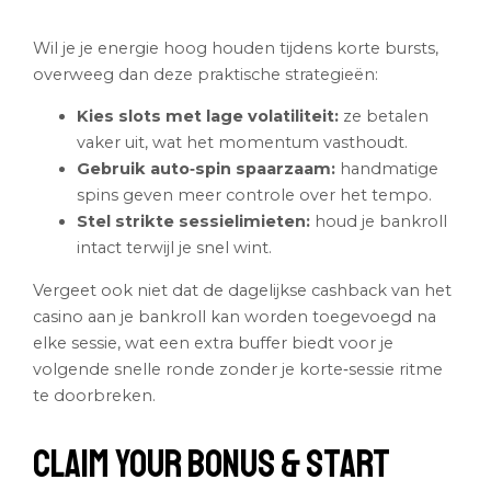
Wil je je energie hoog houden tijdens korte bursts,
overweeg dan deze praktische strategieën:
Kies slots met lage volatiliteit:
ze betalen
vaker uit, wat het momentum vasthoudt.
Gebruik auto‑spin spaarzaam:
handmatige
spins geven meer controle over het tempo.
Stel strikte sessielimieten:
houd je bankroll
intact terwijl je snel wint.
Vergeet ook niet dat de dagelijkse cashback van het
casino aan je bankroll kan worden toegevoegd na
elke sessie, wat een extra buffer biedt voor je
volgende snelle ronde zonder je korte‑sessie ritme
te doorbreken.
Claim Your Bonus & Start