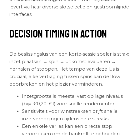
levert via haar diverse slotselectie en gestroomlijnde
interfaces.
Decision Timing in Action
De beslissingslus van een korte‑sessie speler is strak:
inzet plaatsen → spin → uitkomst evalueren →
herhalen of stoppen. Het tempo van deze lus is
cruciaal; elke vertraging tussen spins kan de flow
doorbreken en het plezier verminderen.
Inzetgrootte is meestal vast op lage niveaus
(bijv. €0,20–€1) voor snelle rendementen.
Sensitiviteit voor winstreeksen drijft snelle
inzetverhogingen tijdens hete streaks.
Een enkele verlies kan een directe stop
veroorzaken om de bankroll te behouden.