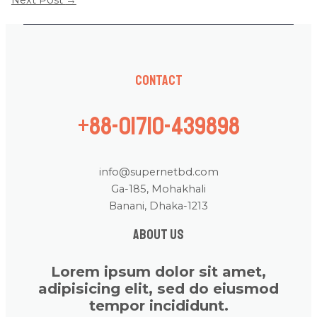
Contact
+88-01710-439898
info@supernetbd.com
Ga-185, Mohakhali
Banani, Dhaka-1213
About us
Lorem ipsum dolor sit amet,
adipisicing elit, sed do eiusmod
tempor incididunt.