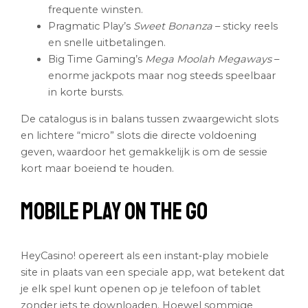
frequente winsten.
Pragmatic Play’s
Sweet Bonanza
– sticky reels
en snelle uitbetalingen.
Big Time Gaming’s
Mega Moolah Megaways
–
enorme jackpots maar nog steeds speelbaar
in korte bursts.
De catalogus is in balans tussen zwaargewicht slots
en lichtere “micro” slots die directe voldoening
geven, waardoor het gemakkelijk is om de sessie
kort maar boeiend te houden.
Mobile Play on the Go
HeyCasino! opereert als een instant‑play mobiele
site in plaats van een speciale app, wat betekent dat
je elk spel kunt openen op je telefoon of tablet
zonder iets te downloaden. Hoewel sommige