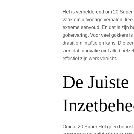
Het is verhelderend om 20 Super H
vaak om uitvoerige verhalen, fre
extreme eenvoud. En dat is zijn b
gokervaring. Voor veel gokkers is 
draait om intuïtie en kans. Die e
zien dat innovatie niet altijd het
effectief zijn werk verricht.
De Juiste
Inzetbehe
Omdat 20 Super Hot geen bonusfeat