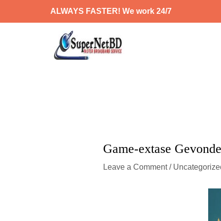
Skip
ALWAYS FASTER! We work 24/7
to
content
Game-extase Gevonden 
Leave a Comment
/
Uncategorize