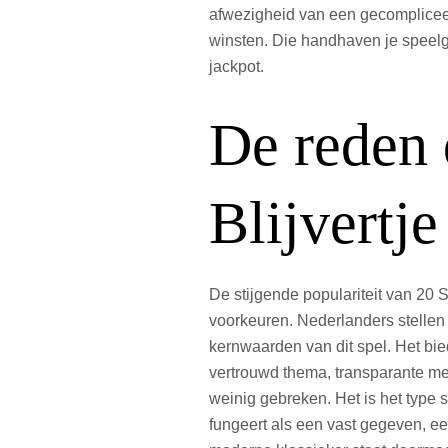
afwezigheid van een gecomplicee
winsten. Die handhaven je speelge
jackpot.
De reden 
Blijvertje
De stijgende populariteit van 20 S
voorkeuren. Nederlanders stellen 
kernwaarden van dit spel. Het bie
vertrouwd thema, transparante mec
weinig gebreken. Het is het type 
fungeert als een vast gegeven, ee