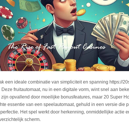
k een ideale combinatie van simpliciteit en spanning
https://20
 Deze fruitautomaat, nu in een digitale vorm, wint snel aan beke
zijn opvallend door moeilijke bonusfeatures, maar 20 Super Hot
hte essentie van een speelautomaat, gehuld in een versie die pa
 in perfectie. Het spel werkt door herkenning, onmiddellijke actie
rzichtelijk scherm.