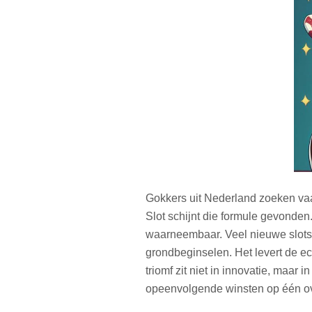
Gokkers uit Nederland zoeken vaa
Slot schijnt die formule gevonden.
waarneembaar. Veel nieuwe slots 
grondbeginselen. Het levert de ec
triomf zit niet in innovatie, maar
opeenvolgende winsten op één ove