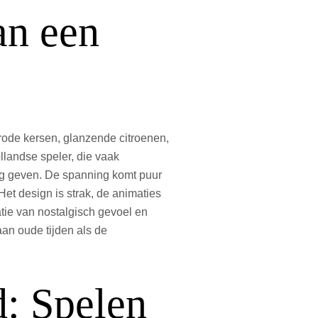
an een
 rode kersen, glanzende citroenen,
landse speler, die vaak
ding geven. De spanning komt puur
et design is strak, de animaties
tie van nostalgisch gevoel en
an oude tijden als de
d: Spelen