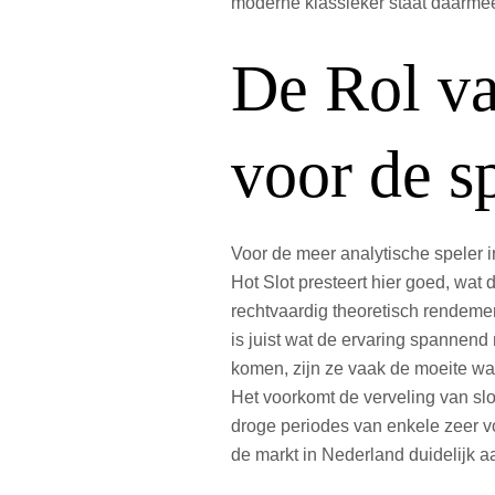
moderne klassieker staat daarmee
De Rol v
voor de s
Voor de meer analytische speler i
Hot Slot presteert hier goed, wat 
rechtvaardig theoretisch rendement
is juist wat de ervaring spannend m
komen, zijn ze vaak de moeite wa
Het voorkomt de verveling van slot
droge periodes van enkele zeer v
de markt in Nederland duidelijk a