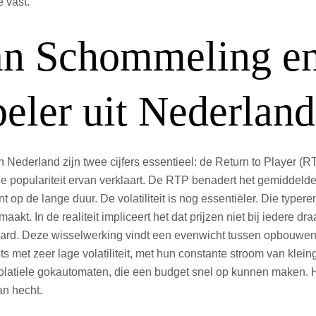
 vast.
an Schommeling e
peler uit Nederland
n Nederland zijn twee cijfers essentieel: de Return to Player 
de populariteit ervan verklaart. De RTP benadert het gemiddelde
 op de lange duur. De volatiliteit is nog essentiëler. Die typer
aakt. In de realiteit impliceert het dat prijzen niet bij iedere 
ard. Deze wisselwerking vindt een evenwicht tussen opbouwend
s met zeer lage volatiliteit, met hun constante stroom van klein
olatiele gokautomaten, die een budget snel op kunnen maken. H
an hecht.