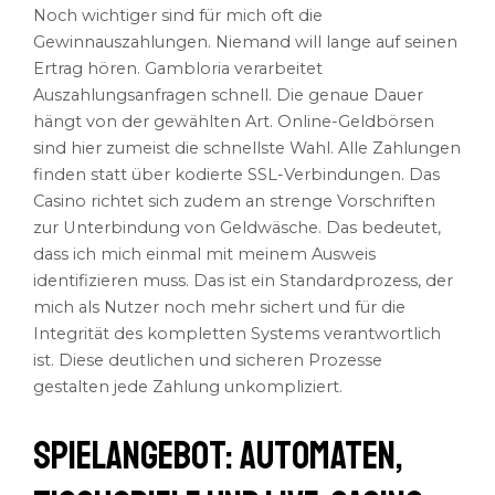
Noch wichtiger sind für mich oft die
Gewinnauszahlungen. Niemand will lange auf seinen
Ertrag hören. Gambloria verarbeitet
Auszahlungsanfragen schnell. Die genaue Dauer
hängt von der gewählten Art. Online-Geldbörsen
sind hier zumeist die schnellste Wahl. Alle Zahlungen
finden statt über kodierte SSL-Verbindungen. Das
Casino richtet sich zudem an strenge Vorschriften
zur Unterbindung von Geldwäsche. Das bedeutet,
dass ich mich einmal mit meinem Ausweis
identifizieren muss. Das ist ein Standardprozess, der
mich als Nutzer noch mehr sichert und für die
Integrität des kompletten Systems verantwortlich
ist. Diese deutlichen und sicheren Prozesse
gestalten jede Zahlung unkompliziert.
Spielangebot: Automaten,