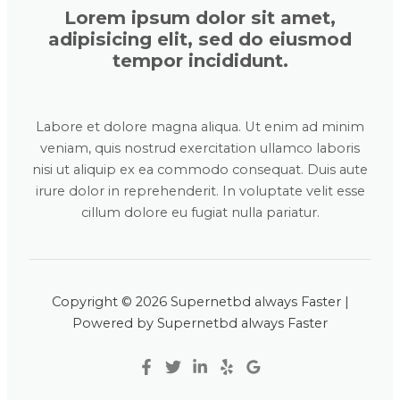
Lorem ipsum dolor sit amet,
adipisicing elit, sed do eiusmod
tempor incididunt.
Labore et dolore magna aliqua. Ut enim ad minim
veniam, quis nostrud exercitation ullamco laboris
nisi ut aliquip ex ea commodo consequat. Duis aute
irure dolor in reprehenderit. In voluptate velit esse
cillum dolore eu fugiat nulla pariatur.
Copyright © 2026 Supernetbd always Faster |
Powered by Supernetbd always Faster