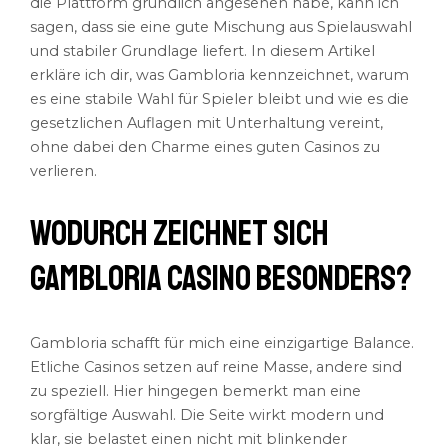
die Plattform gründlich angesehen habe, kann ich
sagen, dass sie eine gute Mischung aus Spielauswahl
und stabiler Grundlage liefert. In diesem Artikel
erkläre ich dir, was Gambloria kennzeichnet, warum
es eine stabile Wahl für Spieler bleibt und wie es die
gesetzlichen Auflagen mit Unterhaltung vereint,
ohne dabei den Charme eines guten Casinos zu
verlieren.
Wodurch zeichnet sich
Gambloria Casino besonders?
Gambloria schafft für mich eine einzigartige Balance.
Etliche Casinos setzen auf reine Masse, andere sind
zu speziell. Hier hingegen bemerkt man eine
sorgfältige Auswahl. Die Seite wirkt modern und
klar, sie belastet einen nicht mit blinkender