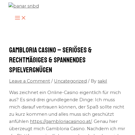
MAIN
Skip
Type
Name*
Email*
Website
MENU
to
here..
content
Gambloria Casino – Seriöses &
rechtmäßiges & spannendes
Spielvergnügen
Leave a Comment
/
Uncategorized
/ By
sakil
Was zeichnet ein Online-Casino eigentlich für mich
aus? Es sind drei grundlegende Dinge: Ich muss
mich darauf vertrauen können, der Spaß sollte nicht
zu kurz kommen und alles muss sich geschützt
anfühlen
https://gambloriacasinoo.at/
. Genau hier
überzeugt mich Gambloria Casino. Nachdem ich mir