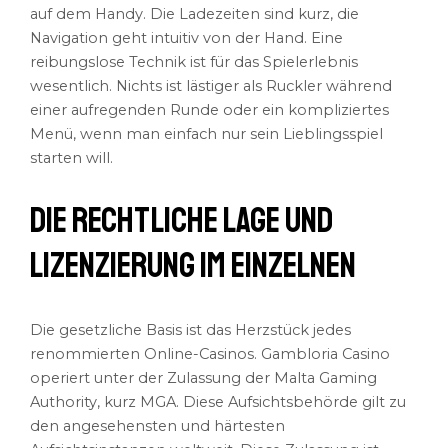
auf dem Handy. Die Ladezeiten sind kurz, die
Navigation geht intuitiv von der Hand. Eine
reibungslose Technik ist für das Spielerlebnis
wesentlich. Nichts ist lästiger als Ruckler während
einer aufregenden Runde oder ein kompliziertes
Menü, wenn man einfach nur sein Lieblingsspiel
starten will.
Die rechtliche Lage und
Lizenzierung im Einzelnen
Die gesetzliche Basis ist das Herzstück jedes
renommierten Online-Casinos. Gambloria Casino
operiert unter der Zulassung der Malta Gaming
Authority, kurz MGA. Diese Aufsichtsbehörde gilt zu
den angesehensten und härtesten