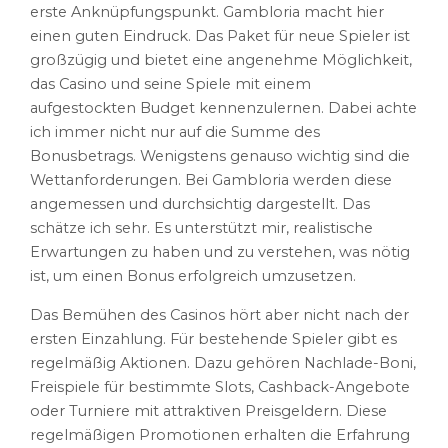
erste Anknüpfungspunkt. Gambloria macht hier
einen guten Eindruck. Das Paket für neue Spieler ist
großzügig und bietet eine angenehme Möglichkeit,
das Casino und seine Spiele mit einem
aufgestockten Budget kennenzulernen. Dabei achte
ich immer nicht nur auf die Summe des
Bonusbetrags. Wenigstens genauso wichtig sind die
Wettanforderungen. Bei Gambloria werden diese
angemessen und durchsichtig dargestellt. Das
schätze ich sehr. Es unterstützt mir, realistische
Erwartungen zu haben und zu verstehen, was nötig
ist, um einen Bonus erfolgreich umzusetzen.
Das Bemühen des Casinos hört aber nicht nach der
ersten Einzahlung. Für bestehende Spieler gibt es
regelmäßig Aktionen. Dazu gehören Nachlade-Boni,
Freispiele für bestimmte Slots, Cashback-Angebote
oder Turniere mit attraktiven Preisgeldern. Diese
regelmäßigen Promotionen erhalten die Erfahrung