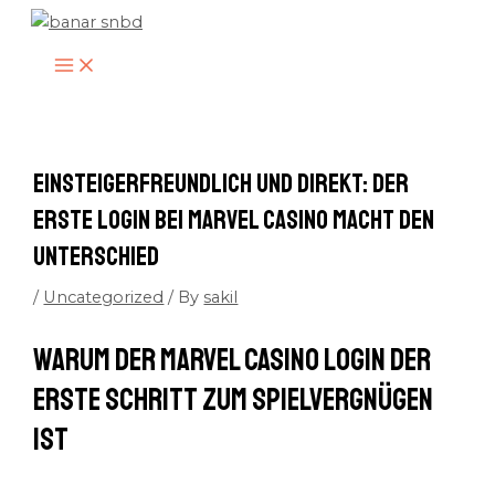
MAIN
Skip
MENU
to
content
Einsteigerfreundlich und direkt: Der
erste Login bei marvel casino macht den
Unterschied
/
Uncategorized
/ By
sakil
Warum der marvel casino login der
erste Schritt zum Spielvergnügen
ist