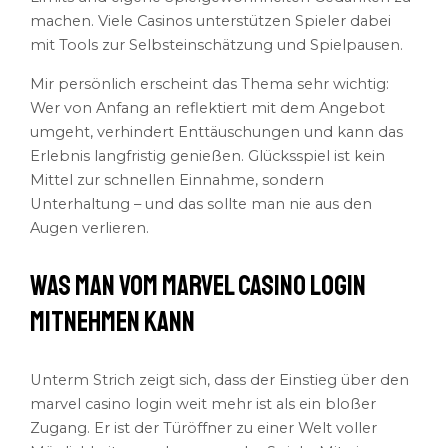
machen. Viele Casinos unterstützen Spieler dabei
mit Tools zur Selbsteinschätzung und Spielpausen.
Mir persönlich erscheint das Thema sehr wichtig:
Wer von Anfang an reflektiert mit dem Angebot
umgeht, verhindert Enttäuschungen und kann das
Erlebnis langfristig genießen. Glücksspiel ist kein
Mittel zur schnellen Einnahme, sondern
Unterhaltung – und das sollte man nie aus den
Augen verlieren.
Was man vom marvel casino login
mitnehmen kann
Unterm Strich zeigt sich, dass der Einstieg über den
marvel casino login weit mehr ist als ein bloßer
Zugang. Er ist der Türöffner zu einer Welt voller