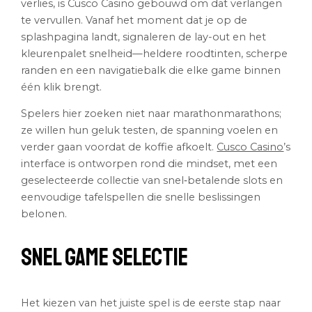
verlies, is Cusco Casino gebouwd om dat verlangen
te vervullen. Vanaf het moment dat je op de
splashpagina landt, signaleren de lay-out en het
kleurenpalet snelheid—heldere roodtinten, scherpe
randen en een navigatiebalk die elke game binnen
één klik brengt.
Spelers hier zoeken niet naar marathonmarathons;
ze willen hun geluk testen, de spanning voelen en
verder gaan voordat de koffie afkoelt.
Cusco Casino
’s
interface is ontworpen rond die mindset, met een
geselecteerde collectie van snel‑betalende slots en
eenvoudige tafelspellen die snelle beslissingen
belonen.
Snel Game Selectie
Het kiezen van het juiste spel is de eerste stap naar