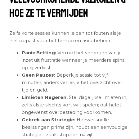
Hoe Ze te Vermijden
Zelfs korte sessies kunnen leiden tot fouten als je
niet oppast voor het tempo en risicobeheer:
Panic Betting:
Vermijd het verhogen van je
inzet uit frustratie wanneer je meerdere spins
op rij verliest.
Geen Pauzes:
Beperk je sessie tot vijf
minuten; anders verlies je het overzicht over
tijd en geld.
Limieten Negeren:
Stel dagelijkse limieten in,
zelfs als je slechts kort wilt spelen; dat helpt
ongewenst overbesteding voorkomen.
Gebrek aan Strategie:
Hoewel snelle
beslissingen prima zijn, houdt een eenvoudige
strategie—zoals stoppen na vijf