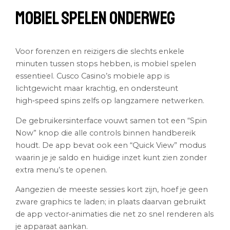
Mobiel Spelen Onderweg
Voor forenzen en reizigers die slechts enkele
minuten tussen stops hebben, is mobiel spelen
essentieel. Cusco Casino’s mobiele app is
lichtgewicht maar krachtig, en ondersteunt
high‑speed spins zelfs op langzamere netwerken.
De gebruikersinterface vouwt samen tot een “Spin
Now” knop die alle controls binnen handbereik
houdt. De app bevat ook een “Quick View” modus
waarin je je saldo en huidige inzet kunt zien zonder
extra menu’s te openen.
Aangezien de meeste sessies kort zijn, hoef je geen
zware graphics te laden; in plaats daarvan gebruikt
de app vector‑animaties die net zo snel renderen als
je apparaat aankan.