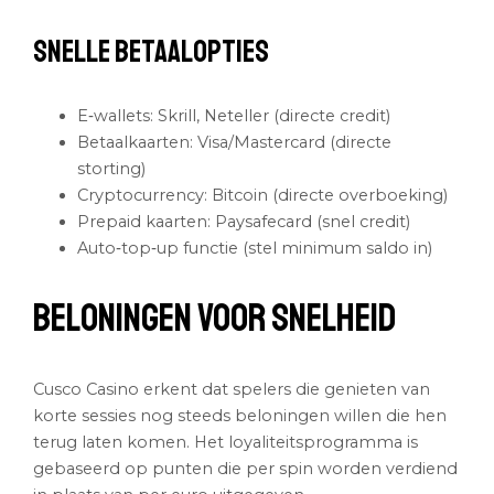
Snelle Betaalopties
E‑wallets: Skrill, Neteller (directe credit)
Betaalkaarten: Visa/Mastercard (directe
storting)
Cryptocurrency: Bitcoin (directe overboeking)
Prepaid kaarten: Paysafecard (snel credit)
Auto‑top‑up functie (stel minimum saldo in)
Beloningen voor Snelheid
Cusco Casino erkent dat spelers die genieten van
korte sessies nog steeds beloningen willen die hen
terug laten komen. Het loyaliteitsprogramma is
gebaseerd op punten die per spin worden verdiend