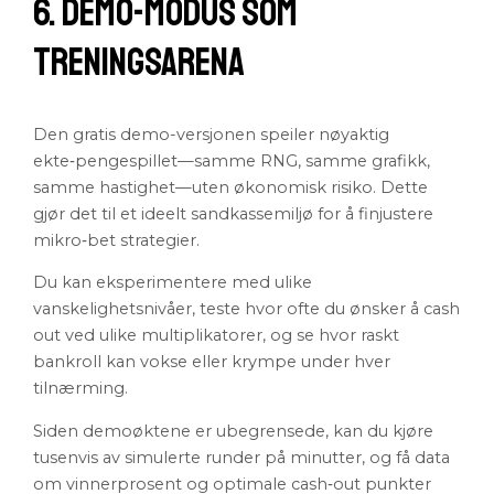
6. Demo-modus som
Treningsarena
Den gratis demo-versjonen speiler nøyaktig
ekte‑pengespillet—samme RNG, samme grafikk,
samme hastighet—uten økonomisk risiko. Dette
gjør det til et ideelt sandkassemiljø for å finjustere
mikro‑bet strategier.
Du kan eksperimentere med ulike
vanskelighetsnivåer, teste hvor ofte du ønsker å cash
out ved ulike multiplikatorer, og se hvor raskt
bankroll kan vokse eller krympe under hver
tilnærming.
Siden demoøktene er ubegrensede, kan du kjøre
tusenvis av simulerte runder på minutter, og få data
om vinnerprosent og optimale cash‑out punkter