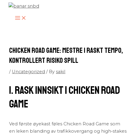
MAIN
Skip
MENU
to
content
Chicken Road Game: Mestre i Raskt Tempo,
Kontrollert Risiko Spill
/
Uncategorized
/ By
sakil
1. Rask innsikt i Chicken Road
Game
Ved første øyekast føles Chicken Road Game som
en leken blanding av trafikkovergang og high‑stakes