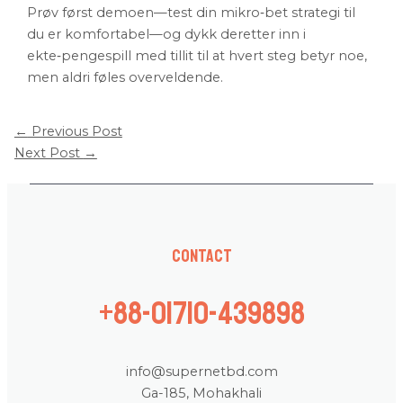
Prøv først demoen—test din mikro‑bet strategi til
du er komfortabel—og dykk deretter inn i
ekte‑pengespill med tillit til at hvert steg betyr noe,
men aldri føles overveldende.
←
Previous Post
Next Post
→
Contact
+88-01710-439898
info@supernetbd.com
Ga-185, Mohakhali