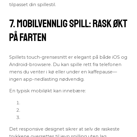
tilpasset din spillestil.
7. Mobilvennlig Spill: Rask Økt
På Farten
Spillets touch-grensesnitt er elegant på både iOS og
Android-browsere. Du kan spille rett fra telefonen
mens du venter i kø eller under en kaffepause—
ingen app-nedlasting nødvendig.
En typisk mobiløkt kan innebære:
Det responsive designet sikrer at selv de raskeste
trykkene oversettes til jevn spilling uten lag.