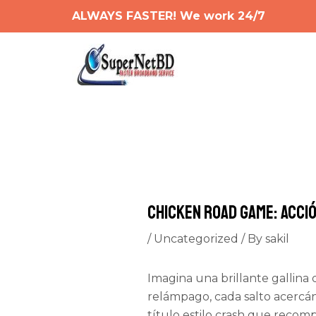
Skip
ALWAYS FASTER! We work 24/7
to
content
Chicken Road Game: Acció
/
Uncategorized
/ By
sakil
Imagina una brillante gallina
relámpago, cada salto acercán
título estilo crash que recomp