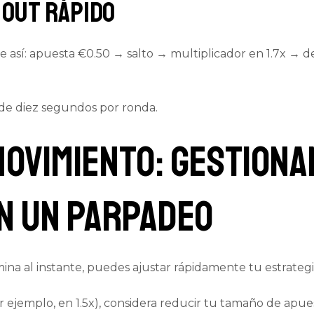
 out rápido
 así: apuesta €0.50 → salto → multiplicador en 1.7x → d
de diez segundos por ronda.
movimiento: gestion
n un parpadeo
na al instante, puedes ajustar rápidamente tu estrategia
r ejemplo, en 1.5x), considera reducir tu tamaño de apue