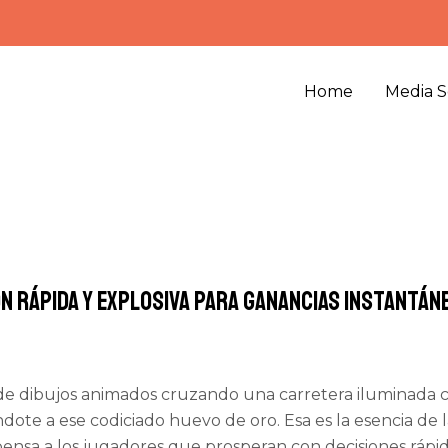
Home
Media S
n rápida y explosiva para ganancias instantán
 de dibujos animados cruzando una carretera iluminada 
dote a ese codiciado huevo de oro. Esa es la esencia de 
ensa a los jugadores que prosperan con decisiones rápida