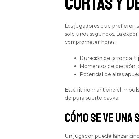
cortas y d
Los jugadores que prefieren 
solo unos segundos. La experi
comprometer horas.
Duración de la ronda: t
Momentos de decisión: 
Potencial de altas apues
Este ritmo mantiene el impuls
de pura suerte pasiva.
Cómo se ve una s
Un jugador puede lanzar cinc