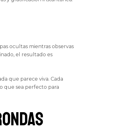
pas ocultas mientras observas
inado, el resultado es
mada que parece viva. Cada
do que sea perfecto para
 rondas