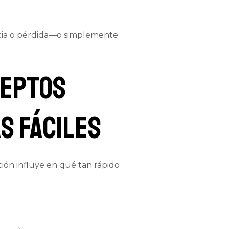
ancia o pérdida—o simplemente
ceptos
s fáciles
ión influye en qué tan rápido