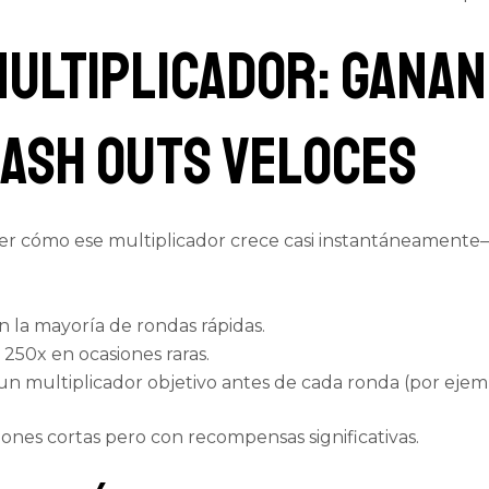
multiplicador: ganan
cash outs veloces
n ver cómo ese multiplicador crece casi instantáneamente
en la mayoría de rondas rápidas.
250x en ocasiones raras.
n multiplicador objetivo antes de cada ronda (por ejemp
ones cortas pero con recompensas significativas.