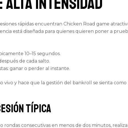
e alta intensidad
sesiones rápidas encuentran
Chicken Road game
atracti
encia está diseñada para quienes quieren poner a prueba 
ípicamente 10–15 segundos.
después de cada salto.
tas: ganar o perder al instante.
o vivo y hace que la gestión del bankroll se sienta como 
esión típica
o rondas consecutivas en menos de dos minutos, realiz