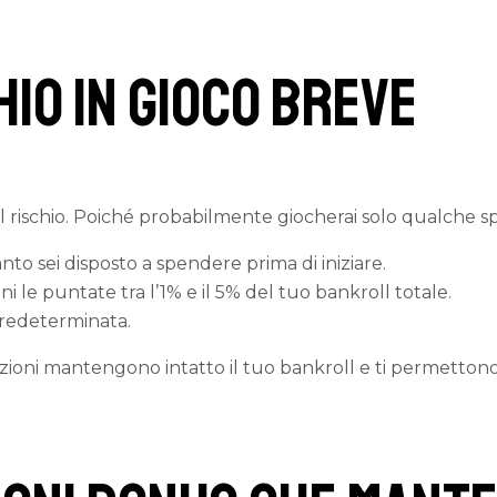
hio in Gioco Breve
el rischio. Poiché probabilmente giocherai solo qualche sp
to sei disposto a spendere prima di iniziare.
i le puntate tra l’1% e il 5% del tuo bankroll totale.
redeterminata.
zioni mantengono intatto il tuo bankroll e ti permetto