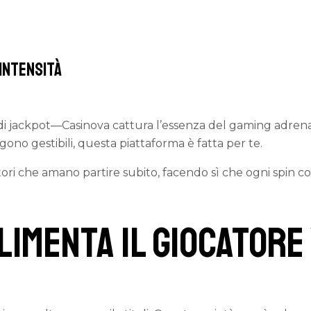
 Intensità
ca di jackpot—Casinova cattura l’essenza del gaming adrena
no gestibili, questa piattaforma è fatta per te.
tori che amano partire subito, facendo sì che ogni spin co
Alimenta il Giocator