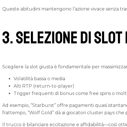
Queste abitudini mantengono l’azione vivace senza tra
3. Selezione di Slot
Scegliere la slot giusta è fondamentale per massimizzare
Volatilità bassa o media
Alti RTP (return-to-player)
Trigger frequenti di bonus come free spins o molti
Ad esempio, “Starburst” offre pagamenti quasi istantanei
frattempo, “Wolf Gold” dà ai giocatori cluster pays che 
Il trucco è bilanciare eccitazione e affidabilità—così ot