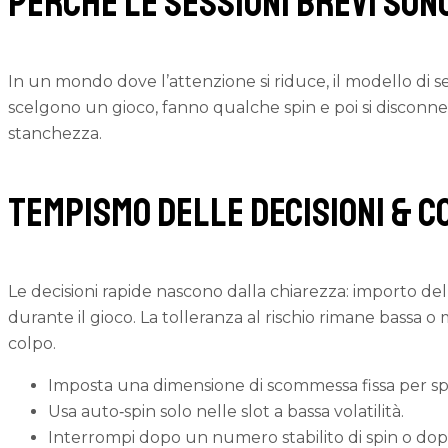
Perché le Sessioni Brevi Son
In un mondo dove l’attenzione si riduce, il modello di se
scelgono un gioco, fanno qualche spin e poi si disconn
stanchezza.
Tempismo delle Decisioni & C
Le decisioni rapide nascono dalla chiarezza: importo de
durante il gioco. La tolleranza al rischio rimane bassa
colpo.
Imposta una dimensione di scommessa fissa per sp
Usa auto‑spin solo nelle slot a bassa volatilità.
Interrompi dopo un numero stabilito di spin o dopo