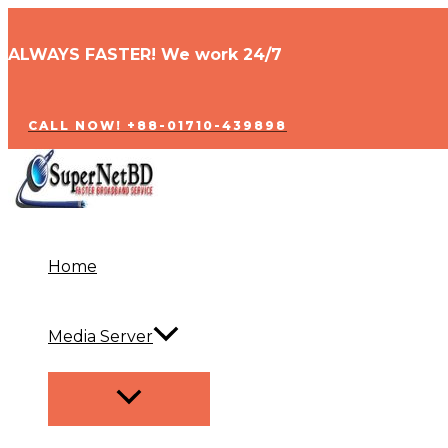
MENU
MENU
Skip
TOGGLE
TOGGLE
to
ALWAYS FASTER! We work 24/7
content
CALL NOW! +88-01710-439898
Home
Media Server