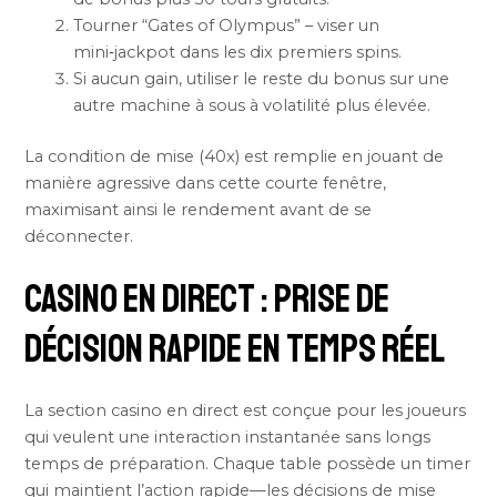
Tourner “Gates of Olympus” – viser un
mini‑jackpot dans les dix premiers spins.
Si aucun gain, utiliser le reste du bonus sur une
autre machine à sous à volatilité plus élevée.
La condition de mise (40x) est remplie en jouant de
manière agressive dans cette courte fenêtre,
maximisant ainsi le rendement avant de se
déconnecter.
Casino en Direct : Prise de
Décision Rapide en Temps Réel
La section casino en direct est conçue pour les joueurs
qui veulent une interaction instantanée sans longs
temps de préparation. Chaque table possède un timer
qui maintient l’action rapide—les décisions de mise