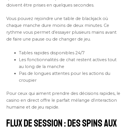
doivent être prises en quelques secondes.
Vous pouvez rejoindre une table de blackjack où
chaque manche dure moins de deux minutes. Ce
rythme vous permet d’essayer plusieurs mains avant
de faire une pause ou de changer de jeu.
Tables rapides disponibles 24/7
Les fonctionnalités de chat restent actives tout
au long de la manche
Pas de longues attentes pour les actions du
croupier
Pour ceux qui aiment prendre des décisions rapides, le
casino en direct offre le parfait mélange d’interaction
humaine et de jeu rapide.
Flux de Session : Des Spins aux