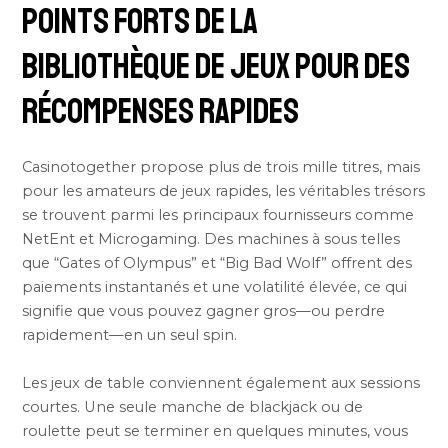
Points forts de la
Bibliothèque de Jeux pour des
Récompenses Rapides
Casinotogether propose plus de trois mille titres, mais
pour les amateurs de jeux rapides, les véritables trésors
se trouvent parmi les principaux fournisseurs comme
NetEnt et Microgaming. Des machines à sous telles
que “Gates of Olympus” et “Big Bad Wolf” offrent des
paiements instantanés et une volatilité élevée, ce qui
signifie que vous pouvez gagner gros—ou perdre
rapidement—en un seul spin.
Les jeux de table conviennent également aux sessions
courtes. Une seule manche de blackjack ou de
roulette peut se terminer en quelques minutes, vous