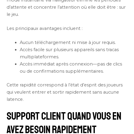
d’attente et concentre l’attention où elle doit être : sur
le jeu.
Les principaux avantages incluent :
Aucun téléchargement ni mise à jour requis.
Accès facile sur plusieurs appareils sans tracas
multiplateformes.
Accès immédiat après connexion—pas de clics
ou de confirmations supplémentaires.
Cette rapidité correspond à l’état d’esprit des joueurs
qui veulent entrer et sortir rapidement sans aucune
latence.
Support Client Quand Vous en
Avez Besoin Rapidement