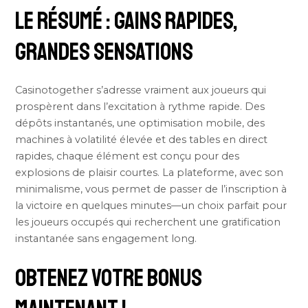
Le Résumé : Gains Rapides,
Grandes Sensations
Casinotogether s’adresse vraiment aux joueurs qui
prospèrent dans l’excitation à rythme rapide. Des
dépôts instantanés, une optimisation mobile, des
machines à volatilité élevée et des tables en direct
rapides, chaque élément est conçu pour des
explosions de plaisir courtes. La plateforme, avec son
minimalisme, vous permet de passer de l’inscription à
la victoire en quelques minutes—un choix parfait pour
les joueurs occupés qui recherchent une gratification
instantanée sans engagement long.
Obtenez Votre Bonus