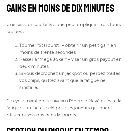
Gains en Moins de Dix Minutes
Une session courte typique peut impliquer trois tours
rapides :
Tourner “Starburst” – obtenir un petit gain en
moins de trente secondes.
Passer à “Mega Joker” – viser un gros payout en
deux minutes.
Si vous décrochez un jackpot ou perdez toutes
vos chips, quittez avant que la fatigue ne
s’installe.
Ce cycle maintient le niveau d’énergie élevé et évite la
fatigue—un facteur clé pour les joueurs qui jouent
plusieurs sessions dans la journée.