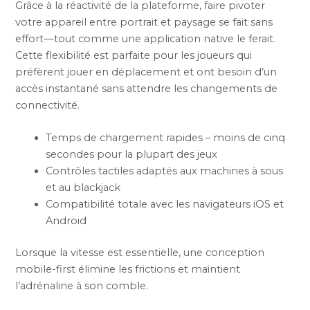
Grâce à la réactivité de la plateforme, faire pivoter
votre appareil entre portrait et paysage se fait sans
effort—tout comme une application native le ferait.
Cette flexibilité est parfaite pour les joueurs qui
préfèrent jouer en déplacement et ont besoin d’un
accès instantané sans attendre les changements de
connectivité.
Temps de chargement rapides – moins de cinq
secondes pour la plupart des jeux
Contrôles tactiles adaptés aux machines à sous
et au blackjack
Compatibilité totale avec les navigateurs iOS et
Android
Lorsque la vitesse est essentielle, une conception
mobile-first élimine les frictions et maintient
l’adrénaline à son comble.