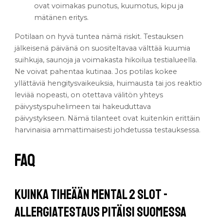
ovat voimakas punotus, kuumotus, kipu ja
mätänen eritys.
Potilaan on hyvä tuntea nämä riskit. Testauksen
jälkeisenä päivänä on suositeltavaa välttää kuumia
suihkuja, saunoja ja voimakasta hikoilua testialueella.
Ne voivat pahentaa kutinaa. Jos potilas kokee
yllättäviä hengitysvaikeuksia, huimausta tai jos reaktio
leviää nopeasti, on otettava välitön yhteys
päivystyspuhelimeen tai hakeuduttava
päivystykseen. Nämä tilanteet ovat kuitenkin erittäin
harvinaisia ammattimaisesti johdetussa testauksessa.
FAQ
Kuinka tiheään Mental 2 Slot -
allergiatestaus pitäisi Suomessa