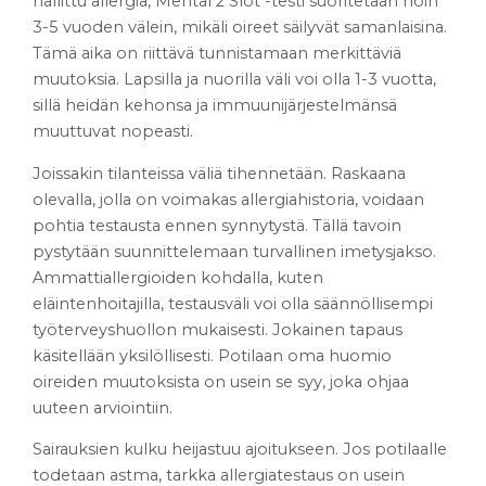
hallittu allergia, Mental 2 Slot -testi suoritetaan noin
3-5 vuoden välein, mikäli oireet säilyvät samanlaisina.
Tämä aika on riittävä tunnistamaan merkittäviä
muutoksia. Lapsilla ja nuorilla väli voi olla 1-3 vuotta,
sillä heidän kehonsa ja immuunijärjestelmänsä
muuttuvat nopeasti.
Joissakin tilanteissa väliä tihennetään. Raskaana
olevalla, jolla on voimakas allergiahistoria, voidaan
pohtia testausta ennen synnytystä. Tällä tavoin
pystytään suunnittelemaan turvallinen imetysjakso.
Ammattiallergioiden kohdalla, kuten
eläintenhoitajilla, testausväli voi olla säännöllisempi
työterveyshuollon mukaisesti. Jokainen tapaus
käsitellään yksilöllisesti. Potilaan oma huomio
oireiden muutoksista on usein se syy, joka ohjaa
uuteen arviointiin.
Sairauksien kulku heijastuu ajoitukseen. Jos potilaalle
todetaan astma, tarkka allergiatestaus on usein