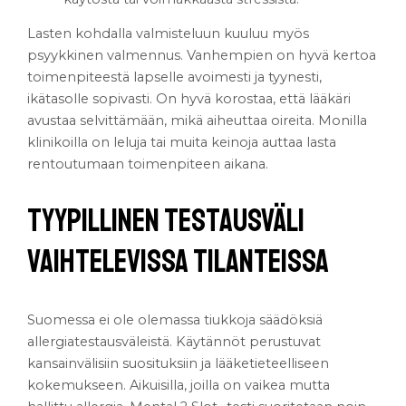
Lasten kohdalla valmisteluun kuuluu myös
psyykkinen valmennus. Vanhempien on hyvä kertoa
toimenpiteestä lapselle avoimesti ja tyynesti,
ikätasolle sopivasti. On hyvä korostaa, että lääkäri
avustaa selvittämään, mikä aiheuttaa oireita. Monilla
klinikoilla on leluja tai muita keinoja auttaa lasta
rentoutumaan toimenpiteen aikana.
Tyypillinen testausväli
vaihtelevissa tilanteissa
Suomessa ei ole olemassa tiukkoja säädöksiä
allergiatestausväleistä. Käytännöt perustuvat
kansainvälisiin suosituksiin ja lääketieteelliseen
kokemukseen. Aikuisilla, joilla on vaikea mutta