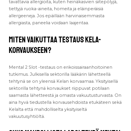
tavattavia allergioita, kuten heinäkasvien siitepölyjä,
tiettyjä ruoka-aineita, homeita ja eläinperäisiä
allergeeneja. Jos epäillään harvinaisemmasta
allergiasta, paneelia voidaan laajentaa.
Miten vaikuttaa testaus Kela-
korvaukseen?
Mental 2 Slot -testaus on erikoissairaanhoitoinen
tutkimus. Julkisella sektorilla lääkärin lähetteellä
tehtynä se on yleensä Kelan korvaamaa. Yksityisellä
sektorilla tehtynä korvaukset riippuvat potilaan
saamasta lähetteestä ja omasta vakuutusturvasta. On
aina hyvä tiedustella korvausehdoista etukäteen sekä
Kelalta että mahdolliselta yksityiseltä
vakuutusyhtiöltä.