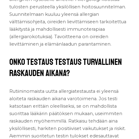
tulosten perusteella yksilöllisen hoitosuunnitelman.
Suunnitelmaan kuuluu yleensä allergian
välttämisohjeita, oireiden lievittämiseen tarkoitettua
lääkitystä ja mahdollisesti immunoterapiaa
(allergiarokotuksia). Tavoitteena on oireiden
lievittäminen ja elämänlaadun parantaminen.
Onko testaus testaus turvallinen
raskauden aikana?
Rutiininomaista uutta allergiatestausta ei yleensä
aloiteta raskauden aikana varotoimena. Jos testi
katsotaan erittäin oleelliseksi, se on mahdollista
suorittaa lääkärin päätöksen mukaan, useimmiten
raskauden myöhemmillä. Ratkaisu tehdään aina
yksilöllisesti, harkiten positiiviset vaikutukset ja riskit.
Aiemmin suoritetun testin tulokset edesauttavat