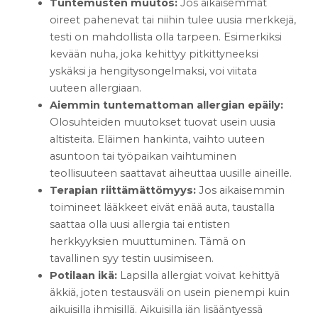
Tuntemusten muutos:
Jos aikaisemmat
oireet pahenevat tai niihin tulee uusia merkkejä,
testi on mahdollista olla tarpeen. Esimerkiksi
kevään nuha, joka kehittyy pitkittyneeksi
yskäksi ja hengitysongelmaksi, voi viitata
uuteen allergiaan.
Aiemmin tuntemattoman allergian epäily:
Olosuhteiden muutokset tuovat usein uusia
altisteita. Eläimen hankinta, vaihto uuteen
asuntoon tai työpaikan vaihtuminen
teollisuuteen saattavat aiheuttaa uusille aineille.
Terapian riittämättömyys:
Jos aikaisemmin
toimineet lääkkeet eivät enää auta, taustalla
saattaa olla uusi allergia tai entisten
herkkyyksien muuttuminen. Tämä on
tavallinen syy testin uusimiseen.
Potilaan ikä:
Lapsilla allergiat voivat kehittyä
äkkiä, joten testausväli on usein pienempi kuin
aikuisilla ihmisillä. Aikuisilla iän lisääntyessä