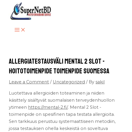
MAIN
Skip
Type
Name*
Email*
Website
MENU
to
here..
content
Allergiatestausväli Mental 2 Slot -
hoitotoimenpide toimenpide Suomessa
Leave a Comment
/
Uncategorized
/ By
sakil
Luotettava allergioiden toteaminen ja niiden
käsittely sisältyvät suomalaisen terveydenhuollon
ytimeen
https://mental-2.fi/
. Mental 2 Slot -
toimenpide on spesifinen tapa testata allergioita.
Sen tarkkuus perustuu systemaattiseen metodiin,
jossa testauksen ohella keskeistä on soveltuva