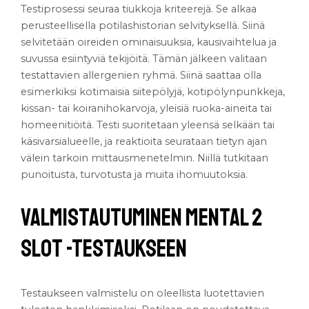
Testiprosessi seuraa tiukkoja kriteerejä. Se alkaa
perusteellisella potilashistorian selvityksellä. Siinä
selvitetään oireiden ominaisuuksia, kausivaihtelua ja
suvussa esiintyviä tekijöitä. Tämän jälkeen valitaan
testattavien allergenien ryhmä. Siinä saattaa olla
esimerkiksi kotimaisia siitepölyjä, kotipölynpunkkeja,
kissan- tai koiranihokarvoja, yleisiä ruoka-aineita tai
homeenitiöitä. Testi suoritetaan yleensä selkään tai
käsivarsialueelle, ja reaktioita seurataan tietyn ajan
välein tarkoin mittausmenetelmin. Niillä tutkitaan
punoitusta, turvotusta ja muita ihomuutoksia.
Valmistautuminen Mental 2
Slot -testaukseen
Testaukseen valmistelu on oleellista luotettavien