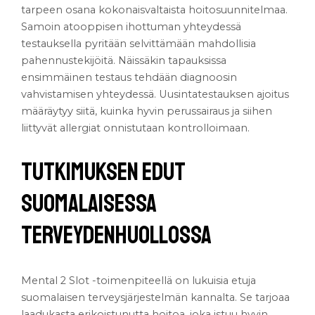
tarpeen osana kokonaisvaltaista hoitosuunnitelmaa.
Samoin atooppisen ihottuman yhteydessä
testauksella pyritään selvittämään mahdollisia
pahennustekijöitä. Näissäkin tapauksissa
ensimmäinen testaus tehdään diagnoosin
vahvistamisen yhteydessä. Uusintatestauksen ajoitus
määräytyy siitä, kuinka hyvin perussairaus ja siihen
liittyvät allergiat onnistutaan kontrolloimaan.
Tutkimuksen edut
suomalaisessa
terveydenhuollossa
Mental 2 Slot -toimenpiteellä on lukuisia etuja
suomalaisen terveysjärjestelmän kannalta. Se tarjoaa
laadukasta erikoistunutta hoitoa, joka istuu hyvin