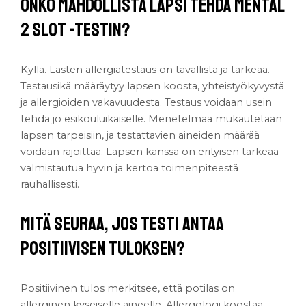
Onko mahdollista lapsi tehdä Mental
2 Slot -testin?
Kyllä. Lasten allergiatestaus on tavallista ja tärkeää.
Testausikä määräytyy lapsen koosta, yhteistyökyvystä
ja allergioiden vakavuudesta. Testaus voidaan usein
tehdä jo esikouluikäiselle. Menetelmää mukautetaan
lapsen tarpeisiin, ja testattavien aineiden määrää
voidaan rajoittaa. Lapsen kanssa on erityisen tärkeää
valmistautua hyvin ja kertoa toimenpiteestä
rauhallisesti.
Mitä seuraa, jos testi antaa
positiivisen tuloksen?
Positiivinen tulos merkitsee, että potilas on
allerginen kyseiselle aineelle. Allergologi koostaa