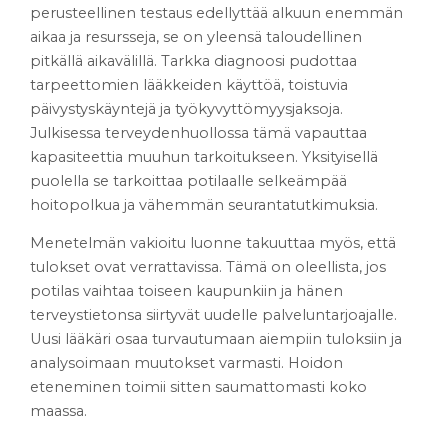
perusteellinen testaus edellyttää alkuun enemmän
aikaa ja resursseja, se on yleensä taloudellinen
pitkällä aikavälillä. Tarkka diagnoosi pudottaa
tarpeettomien lääkkeiden käyttöä, toistuvia
päivystyskäyntejä ja työkyvyttömyysjaksoja.
Julkisessa terveydenhuollossa tämä vapauttaa
kapasiteettia muuhun tarkoitukseen. Yksityisellä
puolella se tarkoittaa potilaalle selkeämpää
hoitopolkua ja vähemmän seurantatutkimuksia.
Menetelmän vakioitu luonne takuuttaa myös, että
tulokset ovat verrattavissa. Tämä on oleellista, jos
potilas vaihtaa toiseen kaupunkiin ja hänen
terveystietonsa siirtyvät uudelle palveluntarjoajalle.
Uusi lääkäri osaa turvautumaan aiempiin tuloksiin ja
analysoimaan muutokset varmasti. Hoidon
eteneminen toimii sitten saumattomasti koko
maassa.